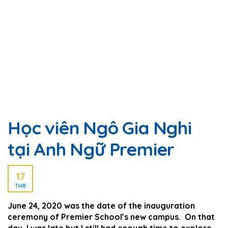
Học viên Ngô Gia Nghi
tại Anh Ngữ Premier
17
TH8
June 24, 2020 was the date of the inauguration
ceremony of Premier School’s new campus. On that
day, I was late but I still had enough time to explore