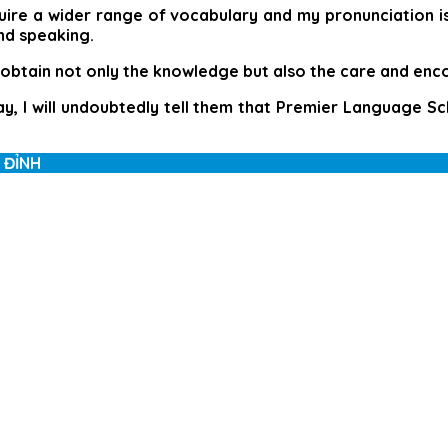
quire a wider range of vocabulary and my pronunciation i
nd speaking.
o obtain not only the knowledge but also the care and en
, I will undoubtedly tell them that Premier Language Sc
 ĐỈNH
m of 8 characters of numbers and letters, contain at leas