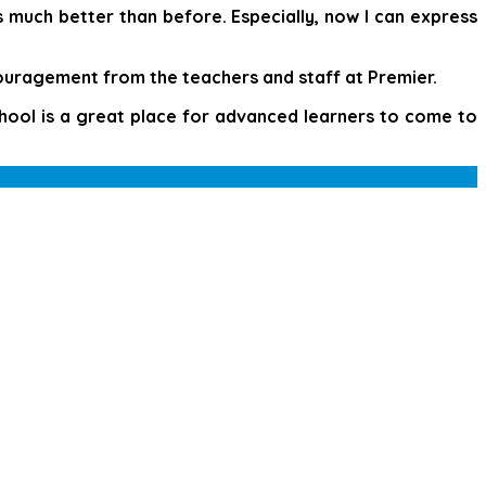
s much better than before. Especially, now I can express
couragement from the teachers and staff at Premier.
hool is a great place for advanced learners to come to
t 1 capital letter