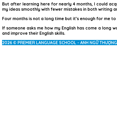
But after learning here for nearly 4 months, I could ac
my ideas smoothly with fewer mistakes in both writing a
Four months is not a long time but it’s enough for me t
If someone asks me how my English has come a long way
and improve their English skills.
2026 © PREMIER LANGUAGE SCHOOL - ANH NGỮ THƯỢNG
Sign In
The password must have a minimu
I want to sign up as instructor