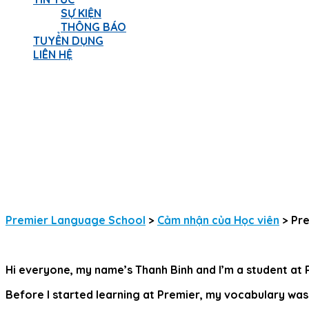
SỰ KIỆN
THÔNG BÁO
TUYỂN DỤNG
LIÊN HỆ
Have a question?
Send enquiry
Message sent
Close
Premier Language School
>
Cảm nhận của Học viên
>
Pre
Hi everyone, my name’s Thanh Binh and I’m a student at
Before I started learning at Premier, my vocabulary was ve