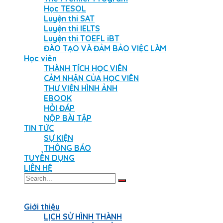
Học TESOL
Luyện thi SAT
Luyện thi IELTS
Luyện thi TOEFL iBT
ĐÀO TẠO VÀ ĐẢM BẢO VIỆC LÀM
Học viên
THÀNH TÍCH HỌC VIÊN
CẢM NHẬN CỦA HỌC VIÊN
THƯ VIỆN HÌNH ẢNH
EBOOK
HỎI ĐÁP
NỘP BÀI TẬP
TIN TỨC
SỰ KIỆN
THÔNG BÁO
TUYỂN DỤNG
LIÊN HỆ
Giới thiệu
LỊCH SỬ HÌNH THÀNH