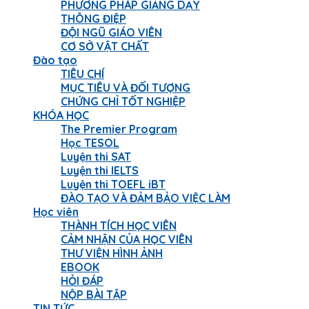
PHƯƠNG PHÁP GIẢNG DẠY
THÔNG ĐIỆP
ĐỘI NGŨ GIÁO VIÊN
CƠ SỞ VẬT CHẤT
Đào tạo
TIÊU CHÍ
MỤC TIÊU VÀ ĐỐI TƯỢNG
CHỨNG CHỈ TỐT NGHIỆP
KHÓA HỌC
The Premier Program
Học TESOL
Luyện thi SAT
Luyện thi IELTS
Luyện thi TOEFL iBT
ĐÀO TẠO VÀ ĐẢM BẢO VIỆC LÀM
Học viên
THÀNH TÍCH HỌC VIÊN
CẢM NHẬN CỦA HỌC VIÊN
THƯ VIỆN HÌNH ẢNH
EBOOK
HỎI ĐÁP
NỘP BÀI TẬP
TIN TỨC