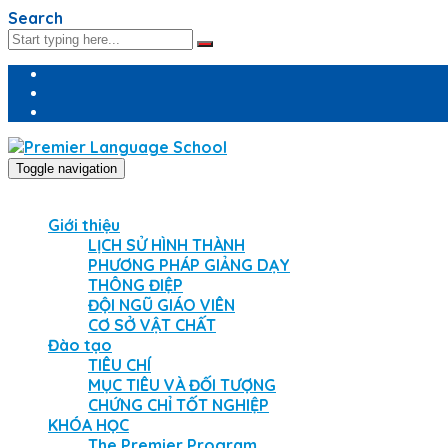
Search
Toggle navigation
Giới thiệu
LỊCH SỬ HÌNH THÀNH
PHƯƠNG PHÁP GIẢNG DẠY
THÔNG ĐIỆP
ĐỘI NGŨ GIÁO VIÊN
CƠ SỞ VẬT CHẤT
Đào tạo
TIÊU CHÍ
MỤC TIÊU VÀ ĐỐI TƯỢNG
CHỨNG CHỈ TỐT NGHIỆP
KHÓA HỌC
The Premier Program