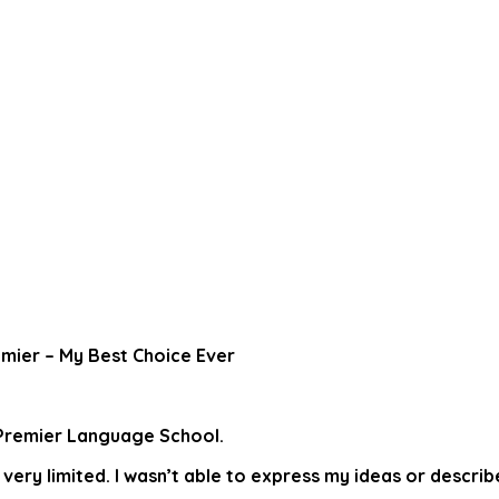
mier – My Best Choice Ever
 Premier Language School.
ry limited. I wasn’t able to express my ideas or describe a