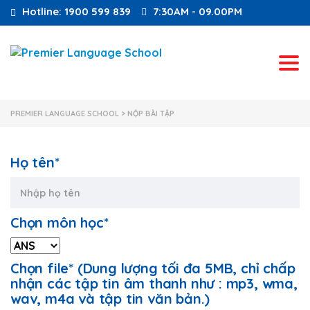
Hotline: 1900 599 839
7:30AM - 09.00PM
Tog
PREMIER LANGUAGE SCHOOL
>
NỘP BÀI TẬP
Họ tên*
Chọn môn học*
Chọn file* (Dung lượng tối đa 5MB, chỉ chấp
nhận các tập tin âm thanh như : mp3, wma,
wav, m4a và tập tin văn bản.)