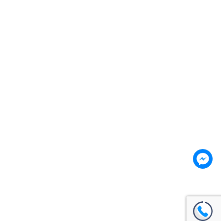
numbers and letters, contain at least 1 capital letter
I want to sign up as instructor
Remember me
Sign In
Sign Up
Restore password
Send reset link
Password reset link sent
to your email
Close
Your application is sent
We'll send you an email as soon
as your application is approved.
Go to Profile
No account?
Sign Up
Sign In