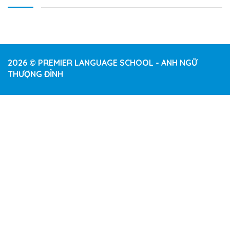
2026 © PREMIER LANGUAGE SCHOOL - ANH NGỮ
THƯỢNG ĐỈNH
Sign In
The password must have a minimum of 8 characters of