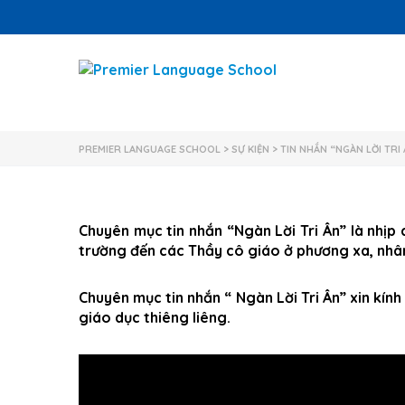
PREMIER LANGUAGE SCHOOL
>
SỰ KIỆN
>
TIN NHẮN “NGÀN LỜI TRI
Chuyên mục tin nhắn “Ngàn Lời Tri Ân” là nhịp 
trường đến các Thầy cô giáo ở phương xa, nhân
Chuyên mục tin nhắn “ Ngàn Lời Tri Ân” xin kín
giáo dục thiêng liêng.