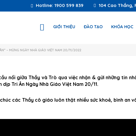
Hotline: 1900 599 839
104 Cao Thắng, 
GIỚI THIỆU
ĐÀO TẠO
KHÓA HỌC
 ÂN” – MỪNG NGÀY NHÀ GIÁO VIỆT NAM 20/11/2022
cầu nối giữa Thầy và Trò qua việc nhận & gửi những tin nh
 dịp Tri Ân Ngày Nhà Giáo Việt Nam 20/11.
h chúc các Thầy cô giáo luôn thật nhiều sức khoẻ, bình an v