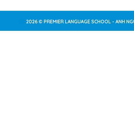
2026 © PREMIER LANGUAGE SCHOOL - ANH NG
Sign In
The password must have a minimum of 8 characters of numb