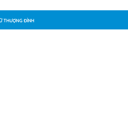
Ữ THƯỢNG ĐỈNH
ers and letters, contain at least 1 capital letter