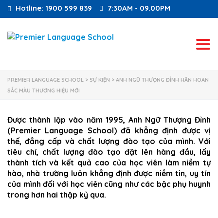
Hotline: 1900 599 839
7:30AM - 09.00PM
Tog
PREMIER LANGUAGE SCHOOL
>
SỰ KIỆN
>
ANH NGỮ THƯỢNG ĐỈNH HÂN HOAN
SẮC MÀU THƯƠNG HIỆU MỚI
Được thành lập vào năm 1995,
Anh Ngữ Thượng Đỉnh
(Premier Language School)
đã khẳng định được vị
thế, đẳng cấp và chất lượng đào tạo của mình.
Với
tiêu chí, chất lượng đào tạo đặt lên hàng đầu, lấy
thành tích và kết quả cao của học viên làm niềm tự
hào, nhà trường luôn khẳng định được niềm tin, uy tín
của mình đối với học viên cũng như các bậc phụ huynh
trong hơn hai thập kỷ qua.