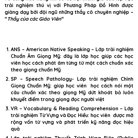
trải nghiệm thú vị với Phương Pháp Đồ Hình được
giảng dạy bởi đội ngũ những thầy cô chuyên nghiệp –
“
Thầy của các Giáo Viên
“
ANS – American Native Speaking – Lớp trải nghiệm
Chuẩn Âm Giọng Mỹ: đây là lớp học giúp các học
viên học cách phát âm từng từ một cách chuẩn xác
theo giọng chuẩn Mỹ
SP – Speech Pathology- Lớp trải nghiệm Chỉnh
Giọng Chuẩn Mỹ: giúp học viên học cách nói một
câu chuẩn xác theo giọng Mỹ dứt khoát bỏ luôn
khuyết điểm trong giọng đọc người việt
VR – Vocabulary & Reading Comprehension – Lớp
trải nghiệm Từ Vựng và Đọc Hiểu: học viên được mở
rộng vốn từ vựng và phát triển kỹ năng đọc hiệu
quả