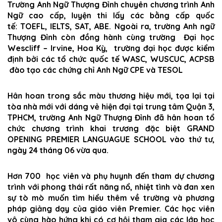
Trường
Anh Ngữ Thượng Đỉnh
chuyên chương trình Anh
Ngữ cao cấp, luyện thi lấy các bằng cấp quốc
tế:
TOEFL, IELTS, SAT, ABE.
Ngoài ra, trường
Anh ngữ
Thượng Đỉnh còn đồng hành cùng trường
Đại học
Wescliff – Irvine, Hoa Kỳ
, trường đại học được kiểm
định bởi các tổ chức quốc tế WASC, WUSCUC, ACPSB
đào tạo các chứng chỉ Anh Ngữ
CPE
và
TESOL
Hân hoan trong sắc màu thương hiệu mới, tọa lại tại
tòa nhà mới với dáng vẻ hiện đại tại trung tâm Quận 3,
TPHCM, trường Anh Ngữ Thượng Đỉnh đã hân hoan tổ
chức chương trình khai trương đặc biệt
GRAND
OPENING PREMIER LANGUAGUE SCHOOL
vào thứ tư,
ngày 24 tháng 06 vừa qua.
Hơn 700 học viên và phụ huynh đến tham dự chương
trình với phong thái rất năng nổ, nhiệt tình và đan xen
sự tò mò muốn tìm hiểu thêm về trường và phương
pháp giảng dạy của giáo viên Premier. Các học viên
vô cùng hào hứng khi có cơ hội tham gia các lớp học