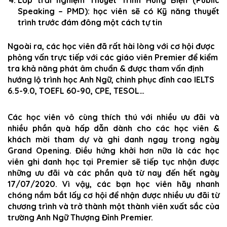
Lớp trải nghiệm Thuyết Trình Hùng Biện (Public
Speaking – PMD): học viên sẽ có Kỹ năng thuyết
trình trước đám đông một cách tự tin
Ngoài ra, các học viên đã rất hài lòng với cơ hội được
phỏng vấn trực tiếp với các giáo viên Premier để kiểm
tra khả năng phát âm chuẩn & được tham vấn định
hướng lộ trình học Anh Ngữ, chinh phục đỉnh cao IELTS
6.5-9.0, TOEFL 60-90, CPE, TESOL…
Các học viên vô cùng thích thú với nhiều ưu đãi và
nhiều phần quà hấp dẫn dành cho các học viên &
khách mời tham dự và ghi danh ngay trong ngày
Grand Opening. Điều hứng khởi hơn nữa là các học
viên ghi danh học tại Premier sẽ tiếp tục nhận được
những ưu đãi và các phần quà từ nay đến hết ngày
17/07/2020.
Vì vậy, các bạn học viên hãy nhanh
chóng nắm bắt lấy cơ hội để nhận được nhiều ưu đãi từ
chương trình và trở thành một thành viên xuất sắc của
trường Anh Ngữ Thượng Đỉnh Premier.