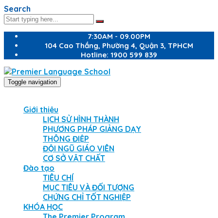
Search
7:30AM - 09.00PM
104 Cao Thắng, Phường 4, Quận 3, TPHCM
Hotline: 1900 599 839
Toggle navigation
Giới thiệu
LỊCH SỬ HÌNH THÀNH
PHƯƠNG PHÁP GIẢNG DẠY
THÔNG ĐIỆP
ĐỘI NGŨ GIÁO VIÊN
CƠ SỞ VẬT CHẤT
Đào tạo
TIÊU CHÍ
MỤC TIÊU VÀ ĐỐI TƯỢNG
CHỨNG CHỈ TỐT NGHIỆP
KHÓA HỌC
The Premier Program