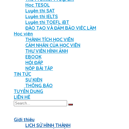
Học TESOL
Luyện thi SAT
Luyện thi IELTS
Luyện thi TOEFL iBT
ĐÀO TẠO VÀ ĐẢM BẢO VIỆC LÀM
Học viên
THÀNH TÍCH HỌC VIÊN
CẢM NHẬN CỦA HỌC VIÊN
THƯ VIỆN HÌNH ẢNH
EBOOK
HỎI ĐÁP
NỘP BÀI TẬP
TIN TỨC
SỰ KIỆN
THÔNG BÁO
TUYỂN DỤNG
LIÊN HỆ
Giới thiệu
LỊCH SỬ HÌNH THÀNH