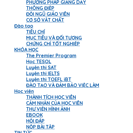
PHƯƠNG PHÁP GIẢNG DẠY
THÔNG ĐIỆP
ĐỘI NGŨ GIÁO VIÊN
CƠ SỞ VẬT CHẤT
Đào tạo
TIÊU CHÍ
MỤC TIÊU VÀ ĐỐI TƯỢNG
CHỨNG CHỈ TỐT NGHIỆP
KHÓA HỌC
The Premier Program
Học TESOL
Luyện thi SAT
Luyện thi IELTS
Luyện thi TOEFL iBT
ĐÀO TẠO VÀ ĐẢM BẢO VIỆC LÀM
Học viên
THÀNH TÍCH HỌC VIÊN
CẢM NHẬN CỦA HỌC VIÊN
THƯ VIỆN HÌNH ẢNH
EBOOK
HỎI ĐÁP
NỘP BÀI TẬP
TIN TỨC