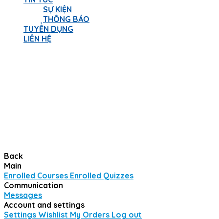
SỰ KIỆN
THÔNG BÁO
TUYỂN DỤNG
LIÊN HỆ
Have a question?
Send enquiry
Message sent
Close
Back
Main
Enrolled Courses
Enrolled Quizzes
Communication
Messages
Account and settings
Settings
Wishlist
My Orders
Log out