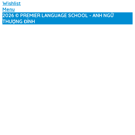
Wishlist
Menu
2026 © PREMIER LANGUAGE SCHOOL - ANH NGỮ
THƯỢNG ĐỈNH
Sign In
The password must have a
minimum of 8 characters of numbers and letters,
contain at least 1 capital letter
I want to sign up as instructor
Remember me
Sign In
Sign Up
Restore password