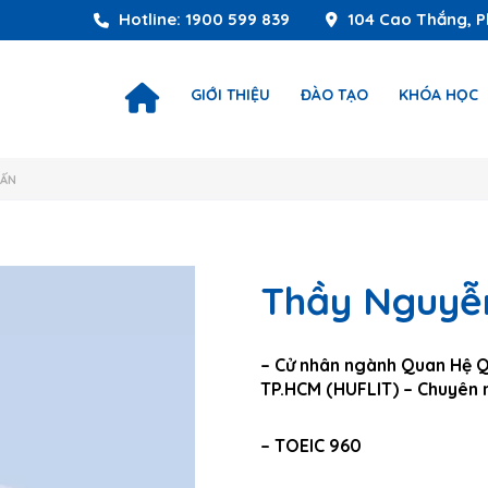
Hotline: 1900 599 839
104 Cao Thắng, P
GIỚI THIỆU
ĐÀO TẠO
KHÓA HỌC
UẤN
Thầy Nguyễ
– Cử nhân ngành Quan Hệ Q
TP.HCM (HUFLIT) – Chuyên
– TOEIC 960