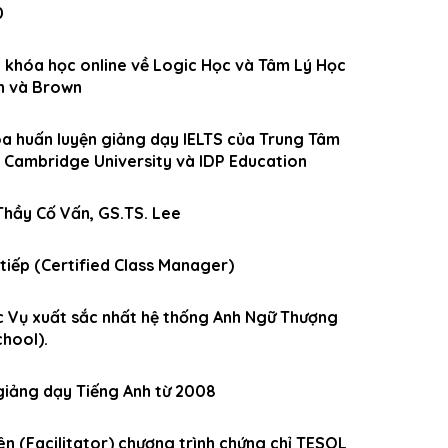
0
c khóa học online về Logic Học và Tâm Lý Học
on và Brown
óa huấn luyện giảng dạy IELTS của Trung Tâm
i Cambridge University và IDP Education
Thầy Cố Vấn, GS.TS. Lee
 tiếp (Certified Class Manager)
c Vụ xuất sắc nhất hệ thống Anh Ngữ Thượng
hool).
giảng dạy Tiếng Anh từ 2008
iên (Facilitator) chương trình chứng chỉ TESOL