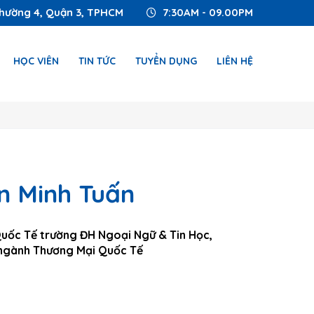
hường 4, Quận 3, TPHCM
7:30AM - 09.00PM
HỌC VIÊN
TIN TỨC
TUYỂN DỤNG
LIÊN HỆ
n Minh Tuấn
uốc Tế trường ĐH Ngoại Ngữ & Tin Học,
 ngành Thương Mại Quốc Tế